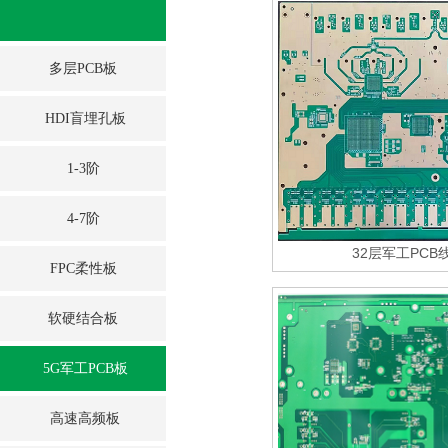
多层PCB板
HDI盲埋孔板
1-3阶
4-7阶
32层军工PCB
FPC柔性板
软硬结合板
5G军工PCB板
高速高频板